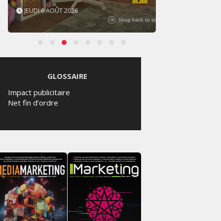
MERCREDI 5 AOÛT 2026
MERCR
GLOSSAIRE
Impact publicitaire
Net fin d’ordre