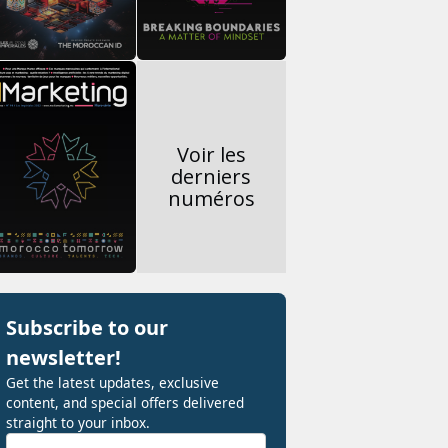
Voir les
derniers
numéros