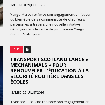
SOUS THÈME "DABA OR
MERCREDI 29 JUILLET 2026
NEVER"
Yango Maroc renforce son engagement en faveur
MARDI 27 JANVIER 2026
du bien-être de sa communauté de chauffeurs
partenaires à travers une nouvelle initiative
déployée dans le cadre du programme Yango
Cares. L'entreprise...
PUB
TRANSPORT SCOTLAND LANCE «
MECHANIMALS » POUR
MARKETING
RENOUVELER L’ÉDUCATION À LA
SÉCURITÉ ROUTIÈRE DANS LES
ISE
RENTRÉE UNIVERSITAIRE : IKEA
ÉCOLES
CANADA LANCE « MADE FOR
COLLEGE » POUR
SAMEDI 25 JUILLET 2026
 DU
ACCOMPAGNER LES
ÉTUDIANTS
Transport Scotland renforce son engagement en