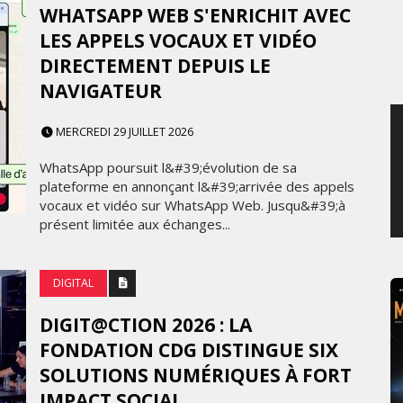
WHATSAPP WEB S'ENRICHIT AVEC
JEUDI 6 AOÛT 2026
LES APPELS VOCAUX ET VIDÉO
DIRECTEMENT DEPUIS LE
NAVIGATEUR
MERCREDI 29 JUILLET 2026
WhatsApp poursuit l&#39;évolution de sa
plateforme en annonçant l&#39;arrivée des appels
vocaux et vidéo sur WhatsApp Web. Jusqu&#39;à
présent limitée aux échanges...
DIGITAL
DIGIT@CTION 2026 : LA
FONDATION CDG DISTINGUE SIX
SOLUTIONS NUMÉRIQUES À FORT
IMPACT SOCIAL