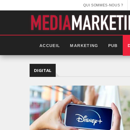
QUI SOMMES-NOUS ?
ACCUEIL
MARKETING
PUB
DIGITAL
EEK 2025: