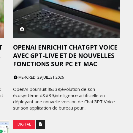
FRONTIÈRES DE
24
L’INNOVATION AFRICAINE
LUNDI 6 AVRIL 2026
T
OPENAI ENRICHIT CHATGPT VOICE
R
AVEC GPT-LIVE ET DE NOUVELLES
FONCTIONS SUR PC ET MAC
MERCREDI 29 JUILLET 2026
MARKETING
s
OpenAI poursuit l&#39;évolution de son
at
écosystème d&#39;intelligence artificielle en
WEDGEWOOD WEDDINGS MISE
déployant une nouvelle version de ChatGPT Voice
 :
SUR UNE CAMPAGNE
sur son application de bureau pour...
NATIONALE POUR
E
RÉINVENTER L’EXPÉRIENCE DU
DIGITAL
IES
MARIAGE