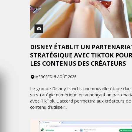
IFT –
E. TECH
GITEX AFRICA MOROCCO 20
2025
MERCREDI 15 MAI 2024
DISNEY ÉTABLIT UN PARTENARIA
STRATÉGIQUE AVEC TIKTOK POU
LES CONTENUS DES CRÉATEURS
MERCREDI 5 AOÛT 2026
Le groupe Disney franchit une nouvelle étape dan
PUB
sa stratégie numérique en annonçant un partenari
avec TikTok. L’accord permettra aux créateurs de
UR LE DESIGN
PROTECTION DE L’ENFANCE
contenu d’utiliser...
OUR SÉDUIRE
UNE CAMPAGNE PRIMÉE
OTBALL
DÉTOURNE LA POP CULTUR
POUR DÉFENDRE LES FRATR