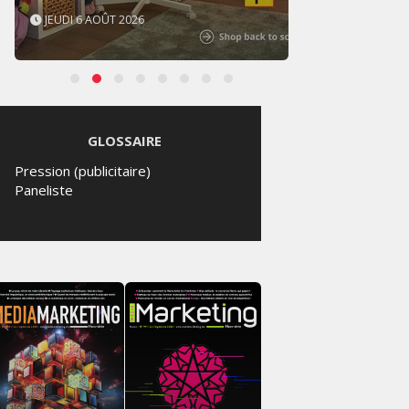
JEUDI 6 AOÛT 2026
MERCR
GLOSSAIRE
Pression (publicitaire)
Paneliste