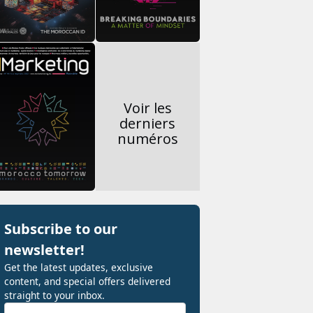
Voir les
derniers
numéros