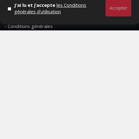
- Qui sommes-nous ?
J’ai lu et j’accepte
les Conditions
Accepter
générales d'utilisation
- Contactez-nous
- Conditions générales
MAGAZINE
- Anciens numeros
- Lire le dernier numero
- Publicite
QUI SOMMES-NOUS ?
CONTACTEZ-NOUS
MENTIONS LÉGALES
Mediamarketing
© Copyright 2026, All Rights Reserved