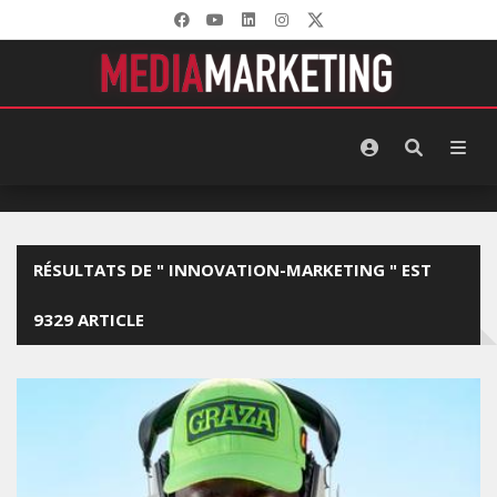
RÉSULTATS DE " INNOVATION-MARKETING " EST
9329 ARTICLE