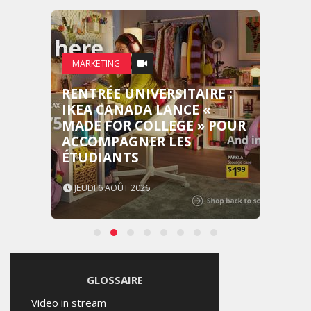
MARKETING
RENTRÉE UNIVERSITAIRE :
IKEA CANADA LANCE «
MADE FOR COLLEGE » POUR
ACCOMPAGNER LES
ÉTUDIANTS
JEUDI 6 AOÛT 2026
GLOSSAIRE
Video in stream