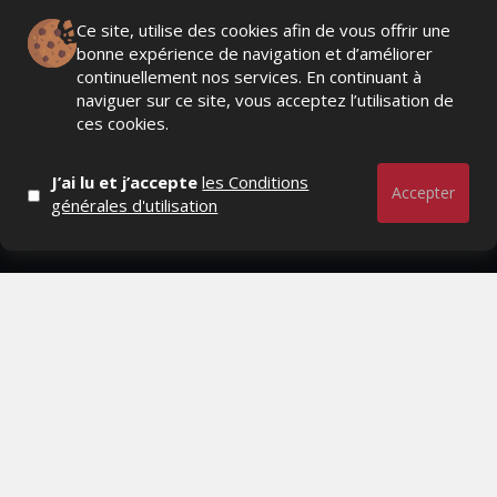
Ce site, utilise des cookies afin de vous offrir une
bonne expérience de navigation et d’améliorer
Actualités Média, Actualités Com/Market/Ntic, Actualités
continuellement nos services. En continuant à
Distrib, Dossier, Interview, Stratégies, Communication,
naviguer sur ce site, vous acceptez l’utilisation de
Marques avenue, Relations presse, Créa, Baromètre,
ces cookies.
People, Métier, Profil...
J’ai lu et j’accepte
les Conditions
RESTER CONNECTÉ
Accepter
générales d'utilisation
PAGES
- Page d'accueil
- Qui sommes-nous ?
- Contactez-nous
- Conditions générales