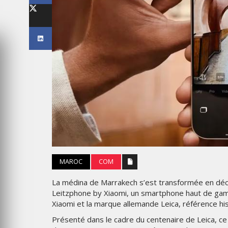
LES IMPÉRIALES WEEK 2026
SOUS THÈME "DABA OR NEV
6
MARDI 27 JANVIER 2026
MAROC
COM
MARKETING
TAIRE : IKEA
La médina de Marrakech s’est transformée en déc
 MADE FOR
EMIRATES CÉLÈBRE L’IDENTI
Leitzphone by Xiaomi, un smartphone haut de gamm
DES ÉMIRATS AVEC UNE LIV
Xiaomi et la marque allemande Leica, référence hi
ES
SPÉCIALE SUR SES AVIONS
EMBLÉMATIQUES
Présenté dans le cadre du centenaire de Leica, ce