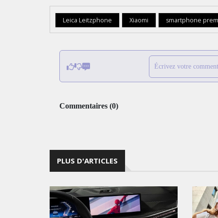
Leica Leitzphone
Xiaomi
smartphone pre
Écrivez votre comment
Commentaires
(
0
)
PLUS D'ARTICLES