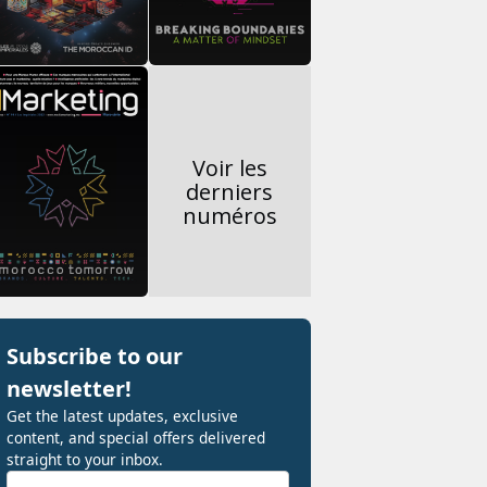
Voir les
derniers
numéros