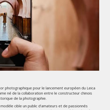
THE PARADIGM SHIFT –
ER"
BUSINESS. PEOPLE. TECH
VENDREDI 10 JANVIER 2025
MARKETING
or photographique pour le lancement européen du Leica
TÉ
NIKE STUDIO FLEECE : UNE
e né de la collaboration entre le constructeur chinois
RÉE
NOUVELLE GÉNÉRATION DE
storique de la photographie.
VÊTEMENTS DE SPORT PENSÉE
POUR LE QUOTIDIEN
 modèle cible un public d’amateurs et de passionnés