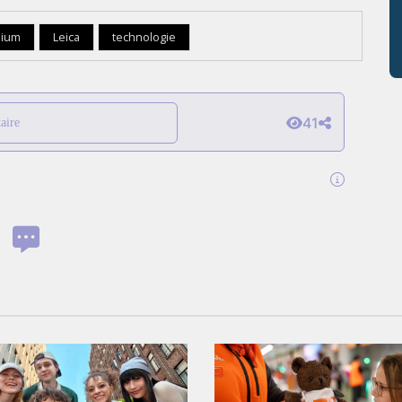
mium
Leica
technologie
41
aire