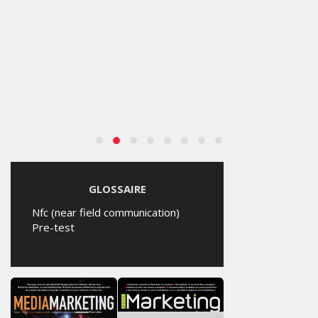
APPLE TRANSFORME UN
CONCERT EN CLIP
COLLABORATIF GRÂCE À
L’IPHONE 17 PRO MAX
SAMEDI 8 AOÛT 2026
GLOSSAIRE
Nfc (near field communication)
Pre-test