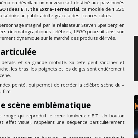
inéma en dévoilant un nouveau set destiné aux passionnés
DI 6 AOÛT 2026
MERCREDI 5 AOÛT 
GO Ideas E.T. the Extra-Terrestrial
, ce modèle de 1 226
à séduire un public adulte grâce à des licences cultes.
 personnage imaginé par le réalisateur Steven Spielberg en
ivers cinématographiques célèbres, LEGO poursuit ainsi son
ièrement dynamique sur le marché des produits dérivés.
 articulée
détails et sa grande mobilité. Sa tête peut s'incliner et
uche, les bras, les poignets et les doigts sont entièrement
scène.
index pointé, qui permet de recréer la célèbre scène du «
 film.
ne scène emblématique
 rouge qui reproduit le cœur lumineux d'E.T. Un bouton
 cet effet visuel, rappelant une séquence particulièrement