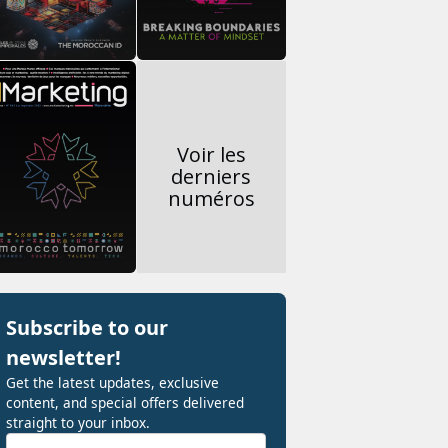
Voir les
derniers
numéros