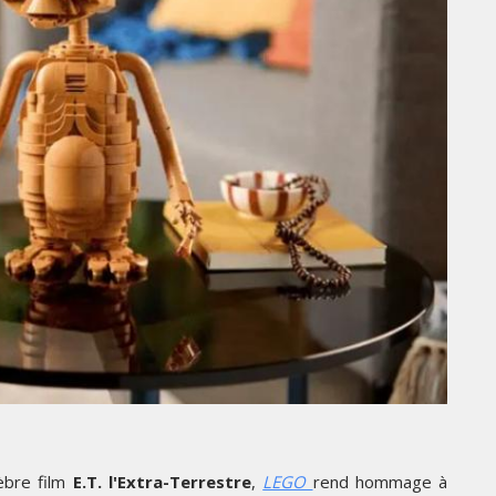
THE PARADIGM SHIFT –
BUSINESS. PEOPLE. TECH
GI
VENDREDI 10 JANVIER 2025
M
KETING
MARKETING
RÉE UNIVERSITAIRE : IKEA
ADA LANCE « MADE FOR
EMIRATES CÉLÈ
LEGE » POUR
DES ÉMIRATS A
OMPAGNER LES
SPÉCIALE SUR 
DIANTS
EMBLÉMATIQU
èbre film
E.T. l'Extra-Terrestre
,
LEGO
rend hommage à