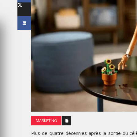
LES IMPÉRIALES WEEK 2026
SOUS THÈME "DABA OR NEVER"
MARDI 27 JANVIER 2026
MAR
MARKETING
RENT
WEDGEWOOD WEDDINGS MISE
CAN
SUR UNE CAMPAGNE
COL
MARKETING
NATIONALE POUR RÉINVENTER
ACC
L’EXPÉRIENCE DU MARIAGE
ÉTU
Plus de quatre décennies après la sortie du cél