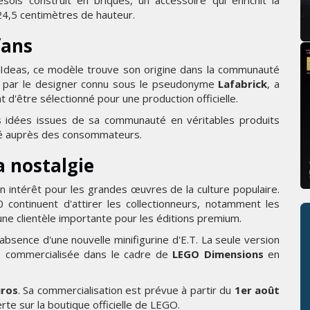
ls construit en briques, un accessoire qui enrichit la
24,5 centimètres de hauteur.
fans
deas, ce modèle trouve son origine dans la communauté
é par le designer connu sous le pseudonyme
Lafabrick
, a
 d'être sélectionné pour une production officielle.
idées issues de sa communauté en véritables produits
ité auprès des consommateurs.
a nostalgie
 intérêt pour les grandes œuvres de la culture populaire.
continuent d'attirer les collectionneurs, notamment les
 une clientèle importante pour les éditions premium.
absence d'une nouvelle minifigurine d'E.T. La seule version
le commercialisée dans le cadre de
LEGO Dimensions
en
uros
. Sa commercialisation est prévue à partir du
1er août
e sur la boutique officielle de LEGO.