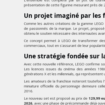
L'ensemble est complété par un pot de tourneso
présentation de cette figurine mesurant près de 
Un projet imaginé par les 
Comme les autres créations de la gamme LEGO I
de passionnés de la marque. Le projet, propos
obtenu le soutien nécessaire des internautes avant
Ce concept permet à LEGO de transformer des 
commerciaux, tout en s'assurant de leur popular
Une stratégie fondée sur l
Avec cette nouvelle référence, LEGO confirme son
Les licences issues du cinéma des années 1980 
générations X et les millennials, qui représentent
Les amateurs de la franchise noteront toutefois l'
miniature officielle du personnage demeure cel
2016.
Le nouveau set est proposé au prix de
129,99 e
2026
, avec une phase de précommande déjà ouvert