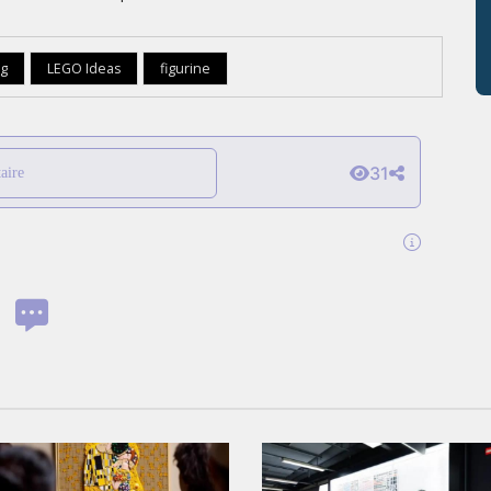
rg
LEGO Ideas
figurine
31
aire