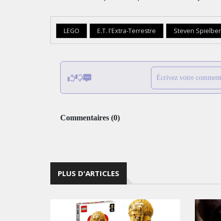
LEGO
E.T. l'Extra-Terrestre
Steven Spielbe
Écrivez votre comment
Commentaires
(
0
)
PLUS D'ARTICLES