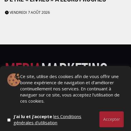
VENDREDI 7 AOÛT 2026
Ce site, utilise des cookies afin de vous offrir une
bonne expérience de navigation et d’améliorer
Actualités Média, Actualités Com/Market/Ntic, Actualités
continuellement nos services. En continuant à
Distrib, Dossier, Interview, Stratégies, Communication,
naviguer sur ce site, vous acceptez l’utilisation de
Marques avenue, Relations presse, Créa, Baromètre,
ces cookies.
People, Métier, Profil...
J’ai lu et j’accepte
les Conditions
RESTER CONNECTÉ
Accepter
générales d'utilisation