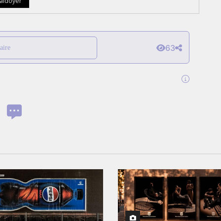
laidoyer
63
aire