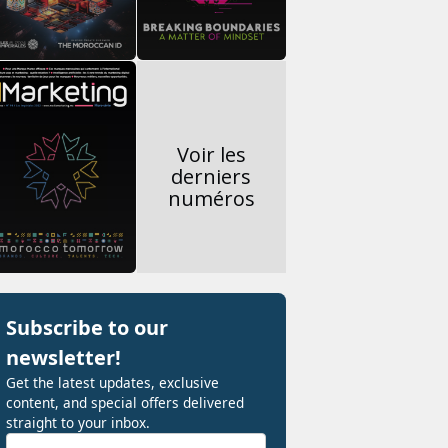
Voir les
derniers
numéros