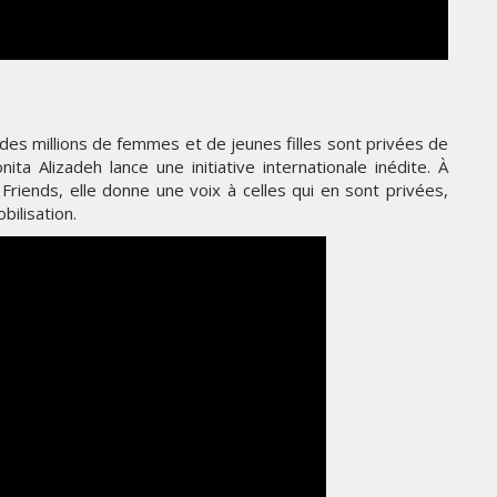
THE PARADIGM SHIFT –
ER"
BUSINESS. PEOPLE. TECH
VENDREDI 10 JANVIER 2025
 des millions de femmes et de jeunes filles sont privées de
onita Alizadeh lance une initiative internationale inédite. À
riends, elle donne une voix à celles qui en sont privées,
bilisation.
MARKETING
TÉ
NIKE STUDIO FLEECE : UNE
RÉE
NOUVELLE GÉNÉRATION DE
VÊTEMENTS DE SPORT PENSÉE
POUR LE QUOTIDIEN