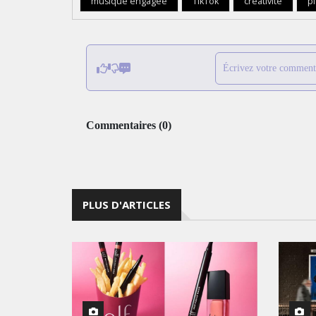
musique engagée
TikTok
créativité
p
Écrivez votre comment
Commentaires
(
0
)
PLUS D'ARTICLES