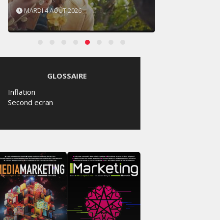
MARDI 4 AOÛT 2026
SAMED
GLOSSAIRE
Inflation
Second ecran