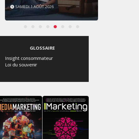
SAMEDI 1 AOÛT 2026
VENDRE
GLOSSAIRE
Insight consommateur
Loi du souvenir