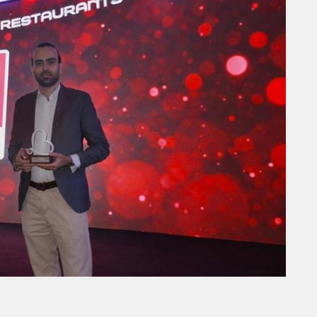
THE PARADIGM SHIFT –
ER"
BUSINESS. PEOPLE. TECH
VENDREDI 10 JANVIER 2025
PUB
NE
SPIDER-MAN ET BMW
UNISSENT LEURS UNIVERS
DANS UNE CAMPAGNE
S
INTERNATIONALE AUTOUR DE
LA BMW IX3