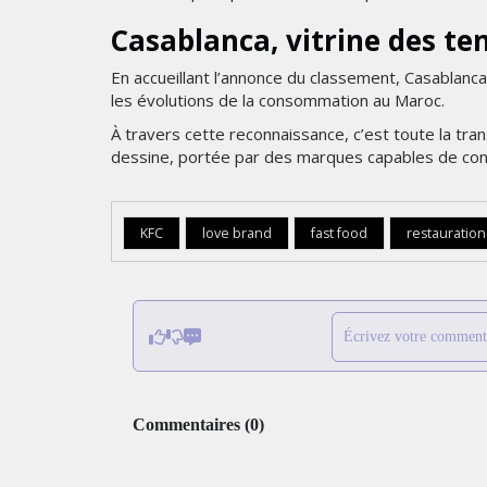
Casablanca, vitrine des 
En accueillant l’annonce du classement, Casablanc
les évolutions de la consommation au Maroc.
À travers cette reconnaissance, c’est toute la tra
dessine, portée par des marques capables de conju
KFC
love brand
fast food
restauration
Écrivez votre comment
Commentaires
(
0
)