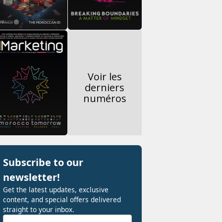
Voir les
derniers
numéros