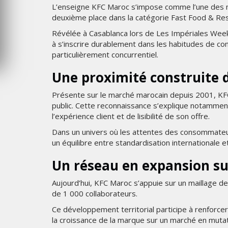
L’enseigne KFC Maroc s’impose comme l’une des m
6
MARDI 4 AOÛT 2026
deuxième place dans la catégorie Fast Food & R
Révélée à Casablanca lors de Les Impériales Week 
à s’inscrire durablement dans les habitudes de c
particulièrement concurrentiel.
Une proximité construite 
Présente sur le marché marocain depuis 2001, KFC
public. Cette reconnaissance s’explique notamment
l’expérience client et de lisibilité de son offre.
Dans un univers où les attentes des consommateu
un équilibre entre standardisation internationale et
Un réseau en expansion sur
Aujourd’hui, KFC Maroc s’appuie sur un maillage d
de 1 000 collaborateurs.
Ce développement territorial participe à renforce
la croissance de la marque sur un marché en mutat