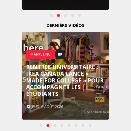
DERNIÈRS VIDÉOS
MARKETING
RENTRÉE UNIVERSITAIRE :
IKEA CANADA LANCE «
MADE FOR COLLEGE » POUR
ACCOMPAGNER LES
ÉTUDIANTS
JEUDI 6 AOÛT 2026