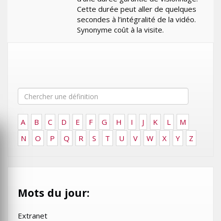
Cette durée peut aller de quelques
secondes à l’intégralité de la vidéo.
Synonyme coût à la visite.
A
B
C
D
E
F
G
H
I
J
K
L
M
N
O
P
Q
R
S
T
U
V
W
X
Y
Z
Mots du jour:
Extranet