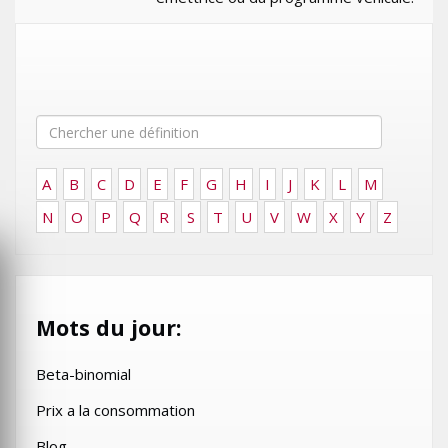
A
B
C
D
E
F
G
H
I
J
K
L
M
N
O
P
Q
R
S
T
U
V
W
X
Y
Z
Mots du jour:
Beta-binomial
Prix a la consommation
Blog