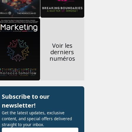
Voir les
derniers
numéros