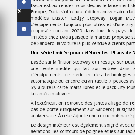
LES IMPÉRIALES WEEK 2026
Dacia est au rendez-vous depuis le lancement 
SOUS THÈME "DABA OR NEV
Europe, Dacia s’offre une édition anniversaire dan
modèles Duster, Lodgy Stepway, Logan MCV
6
MARDI 27 JANVIER 2026
d’équipements toujours plus utiles et d’une sig
proposée courant 2020 dans tous les pays de c
limitées chez Dacia puisque la marque propose sur
de Sandero, la voiture la plus vendue à clients pa
Une série limitée pour célébrer les 15 ans de 
Basée sur la finition Stepway et Prestige sur Dust
une teinte inédite qui fait son entrée dans 
d’équipements de série et des technologies ut
automatique ou encore écran tactile 7 pouces avec
S’y ajoute la carte mains libres et le pack City P
la caméra multivues.
MARKETING
À l’extérieur, on retrouve des jantes alliage de 1
TAIRE : IKEA
bas de porte (uniquement sur Sandero), la signat
 MADE FOR
EMIRATES CÉLÈBRE L’IDENTI
anniversaire. À cela s’ajoute une coque noir nacré
DES ÉMIRATS AVEC UNE LIV
ES
SPÉCIALE SUR SES AVIONS
Le design intérieur est également soigné avec un
EMBLÉMATIQUES
aérations, les contours de poignée et les sur-tapis