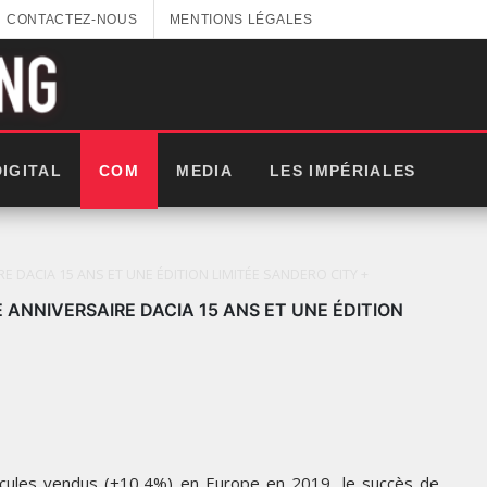
CONTACTEZ-NOUS
MENTIONS LÉGALES
DIGITAL
COM
MEDIA
LES IMPÉRIALES
RE DACIA 15 ANS ET UNE ÉDITION LIMITÉE SANDERO CITY +
E ANNIVERSAIRE DACIA 15 ANS ET UNE ÉDITION
LES IMPÉRIALES WEEK 2025:
cules vendus (+10,4%) en Europe en 2019, le succès de