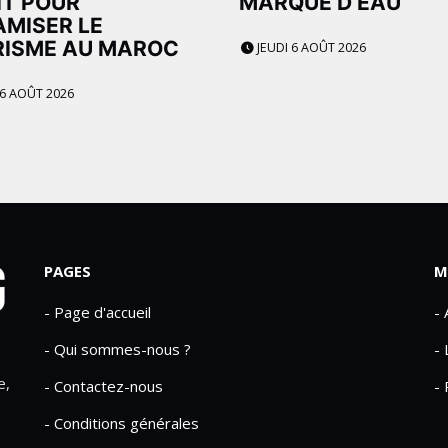
IT POUR
MARQUE D’EAU
MISER LE
RISME AU MAROC
JEUDI 6 AOÛT 2026
 6 AOÛT 2026
PAGES
M
- Page d'accueil
-
- Qui sommes-nous ?
- 
e,
- Contactez-nous
- 
- Conditions générales