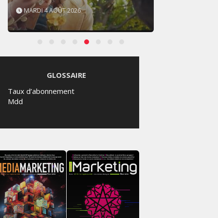
MARDI 4 AOÛT 2026
SAMED
GLOSSAIRE
Taux d’abonnement
Mdd