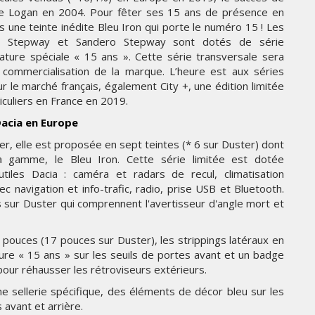
THE PARADIGM SHIFT –
de Logan en 2004. Pour fêter ses 15 ans de présence en
ER"
BUSINESS. PEOPLE. TECH
s une teinte inédite Bleu Iron qui porte le numéro 15 ! Les
 Stepway et Sandero Stepway sont dotés de série
VENDREDI 10 JANVIER 2025
nature spéciale « 15 ans ». Cette série transversale sera
ommercialisation de la marque. L’heure est aux séries
 le marché français, également City +, une édition limitée
rticuliers en France en 2019.
Dacia en Europe
er, elle est proposée en sept teintes (* 6 sur Duster) dont
la gamme, le Bleu Iron. Cette série limitée est dotée
iles Dacia : caméra et radars de recul, climatisation
 navigation et info-trafic, radio, prise USB et Bluetooth.
lus sur Duster qui comprennent l'avertisseur d'angle mort et
MARKETING
6 pouces (17 pouces sur Duster), les strippings latéraux en
ure « 15 ans » sur les seuils de portes avant et un badge
TÉ
NIKE STUDIO FLEECE : UNE
 pour réhausser les rétroviseurs extérieurs.
RÉE
NOUVELLE GÉNÉRATION DE
VÊTEMENTS DE SPORT PENSÉE
e sellerie spécifique, des éléments de décor bleu sur les
POUR LE QUOTIDIEN
 avant et arrière.