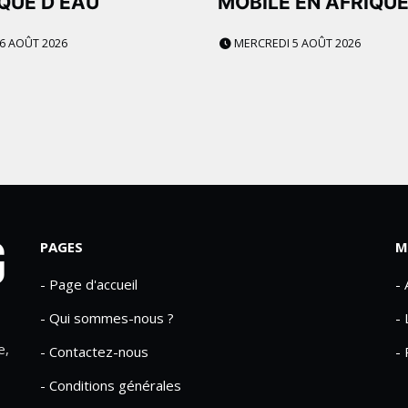
QUE D’EAU
MOBILE EN AFRIQU
 6 AOÛT 2026
MERCREDI 5 AOÛT 2026
PAGES
M
- Page d'accueil
-
- Qui sommes-nous ?
- 
e,
- Contactez-nous
- 
- Conditions générales