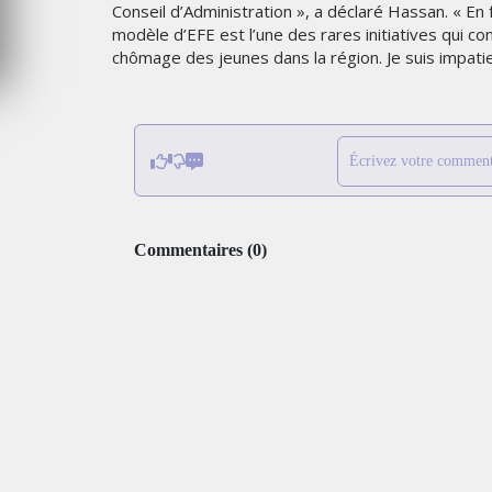
Conseil d’Administration », a déclaré Hassan. « En f
6
MERCREDI 5 AOÛT 2026
modèle d’EFE est l’une des rares initiatives qui 
chômage des jeunes dans la région. Je suis impatient
Écrivez votre comment
Commentaires
(
0
)