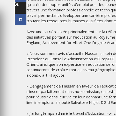
WEEK 2026
THE PARADIGM SHIFT –
qui crée des opportunités d’emploi pour les jeun
BA OR NEVER"
BUSINESS. PEOPLE. TECH
travers une formation professionnelle et techniqu
travail permettant développer une carrière profe
VENDREDI 10 JANVIER 2025
trouver les ressources humaines qualifiées dont el
Avec une carrière axée principalement sur la réfo
des initiatives portant sur l’éducation au Royaume
England, Achievement for All, et One Degree Aca
« Nous sommes ravis d’accueillir Hassan au sein de
Président du Conseil d’Administration d’EuropEFE
Orient, ainsi que son expertise en éducation ser
continuerons de croître tant au niveau géograph
aidons», a-t –il ajouté.
« L’engagement de Hassan en faveur de l’éducation
MARKETING
s’inscrit parfaitement dans notre mission, qui est 
 L’IDENTITÉ
NIKE STUDIO FLEECE : UNE
pour réussir dans leur vie en leur donnant une f
C UNE LIVRÉE
NOUVELLE GÉNÉRATION DE
liée à l’emploi », a ajouté Salvatore Nigro, DG d’E
S AVIONS
VÊTEMENTS DE SPORT PENS
POUR LE QUOTIDIEN
« J’ai longtemps admiré le travail d’Education For