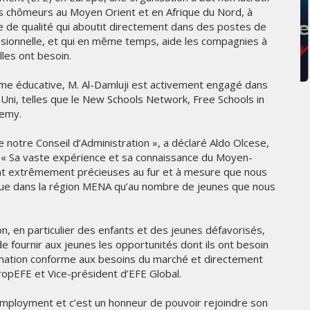
es chômeurs au Moyen Orient et en Afrique du Nord, à
GITEX AFRICA MOROCCO 2024
e de qualité qui aboutit directement dans des postes de
ssionnelle, et qui en même temps, aide les compagnies à
MERCREDI 15 MAI 2024
les ont besoin.
rme éducative, M. Al-Damluji est activement engagé dans
 Uni, telles que le New Schools Network, Free Schools in
demy.
 notre Conseil d’Administration », a déclaré Aldo Olcese,
. « Sa vaste expérience et sa connaissance du Moyen-
ont extrêmement précieuses au fur et à mesure que nous
ique dans la région MENA qu’au nombre de jeunes que nous
MARKETING
, en particulier des enfants et des jeunes défavorisés,
de fournir aux jeunes les opportunités dont ils ont besoin
CROSSCOUNTRY DÉVOILE UNE
NOUVELLE CAMPAGNE
ormation conforme aux besoins du marché et directement
PUBLICITAIRE ESTIVALE
uropEFE et Vice-président d’EFE Global.
ÉE
CENTRÉE SUR LES RELATIONS
HUMAINES
 Employment et c’est un honneur de pouvoir rejoindre son