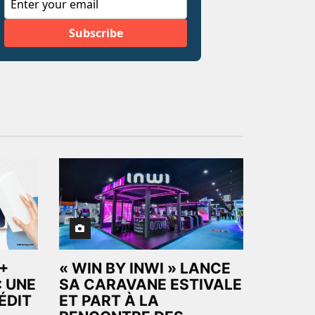
+
« WIN BY INWI » LANCE
: UNE
SA CARAVANE ESTIVALE
ÉDIT
ET PART À LA