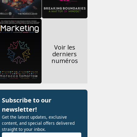
Voir les
derniers
numéros