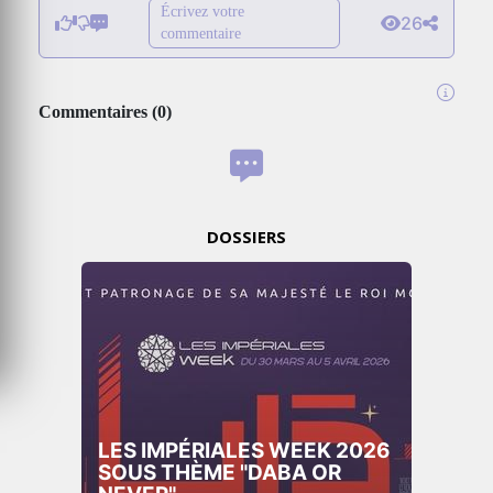
Écrivez votre
26
commentaire
Commentaires
(
0
)
DOSSIERS
LES IMPÉRIALES WEEK
2025: THE PARADIGM SHIFT