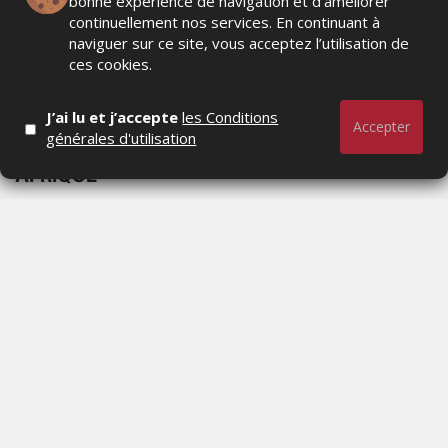
bonne expérience de navigation et d’améliorer
continuellement nos services. En continuant à
naviguer sur ce site, vous acceptez l’utilisation de
ces cookies.
J’ai lu et j’accepte
les Conditions
Accepter
SAMSUNG FINANCE+ ARRIVE AU MAROC :
générales d'utilisation
UNE RÉVOLUTION DU CRÉDIT MOBILE EN
AFRIQUE
MERCREDI 5 AOÛT 2026