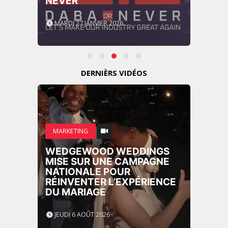
– BUSINESS. PEOPLE. TECH
VENDREDI 10 JANVIER 2025
DERNIÈRS VIDÉOS
MARKETING
RENTRÉE UNIVERSITAIRE :
IKEA CANADA LANCE «
MADE FOR COLLEGE » POUR
ACCOMPAGNER LES
ÉTUDIANTS
JEUDI 6 AOÛT 2026