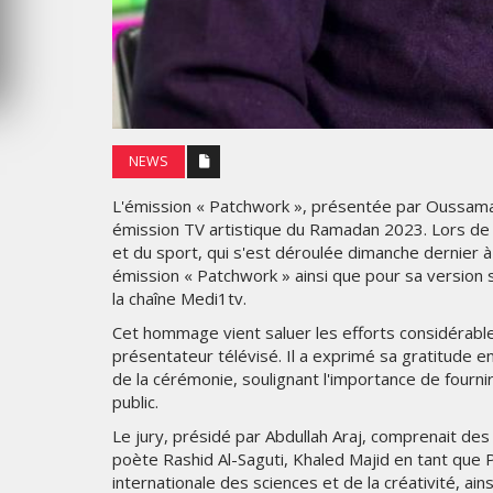
MERCREDI 5 AOÛT 2026
NEWS
L'émission « Patchwork », présentée par Oussama B
émission TV artistique du Ramadan 2023. Lors de 
et du sport, qui s'est déroulée dimanche dernier
émission « Patchwork » ainsi que pour sa version
la chaîne Medi1tv.
Cet hommage vient saluer les efforts considérab
présentateur télévisé. Il a exprimé sa gratitude en
de la cérémonie, soulignant l'importance de fourn
public.
Le jury, présidé par Abdullah Araj, comprenait de
poète Rashid Al-Saguti, Khaled Majid en tant que P
internationale des sciences et de la créativité, a