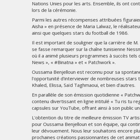
Nations Unies pour les arts. Ensemble, ils ont co
lors de la cérémonie.
Parmi les autres récompenses attribuées figuraien
Aisha » en présence de Maria Lalwaz, le réalisateu
ainsi que quelques stars du football de 1986.
Il est important de souligner que la carrière de M.
se fasse remarquer sur la chaîne tunisienne Nessma
où il a animé plusieurs programmes à succès tels 
News », « #Binatna » et « Patchwork ».
Oussama Benjelloun est reconnu pour sa spontanéi
l'opportunité d'interviewer de nombreuses stars te
Khaled, Elissa, Saïd Taghmaoui, et bien d'autres.
En parallèle de son émission quotidienne « Patc
contenu divertissant en ligne intitulé « Tu ris tu r
capsules sur YouTube, offrant ainsi à son public u
L'obtention du titre de meilleure émission TV ar
pour Oussama Benjelloun et son équipe, qui continu
leur dévouement. Nous leur souhaitons encore plus
prochaines créations passionnantes de cet animat