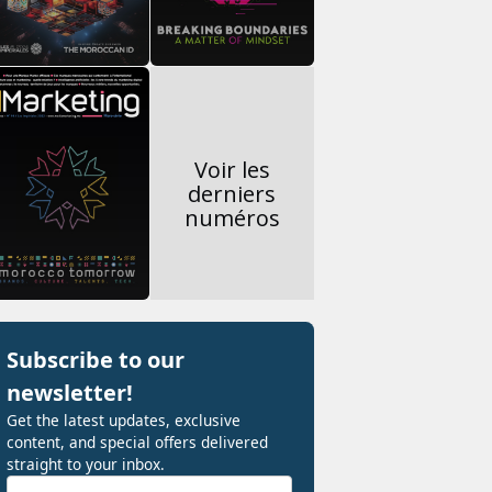
Voir les
derniers
numéros