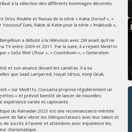
ntribué à la sélection des différents hommages décernés
t Driss Roukhe et Raouia de la série « Kaina Dorouf », «
r Youssouf Dani, Rabie al-Katie pour la série « lmaktoub »,
 Benjelloun a débuté à la télévision avec 2M avant qu'il ne
 TV entre 2009 et 2011. Par la suite, il a rejoint Medi1tv
que « Sa3a 9bel Lftour », « Countdown », « Generation
té et son aisance devant les caméras. Il a eu
lles que Saad Lamjarred, Hayat Idrissi, Kenji Girak,
hwork » sur Medi1tv, Oussama propose régulièrement un
egrettes » et prévoit bientôt de lancer de nouvelles
ne expérience variée et captivante.
tistique du Ramadan 2023 est une reconnaissance méritée
ent de faire vibrer les téléspectateurs avec leur talent et
 de succès à l'avenir et attendons avec impatience les
eur charismatique.