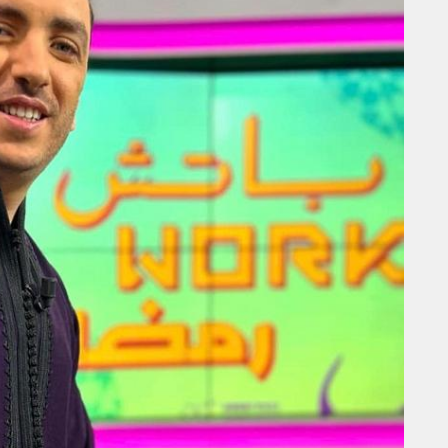
GITEX AFRICA MOROCCO 2024
MERCREDI 15 MAI 2024
MARKETING
TÉ
NIKE STUDIO FLEECE : UNE
RÉE
NOUVELLE GÉNÉRATION DE
VÊTEMENTS DE SPORT PENSÉE
POUR LE QUOTIDIEN