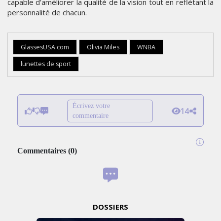
capable d'améliorer la qualité de la vision tout en reflétant la
personnalité de chacun.
GlassesUSA.com
Olivia Miles
WNBA
lunettes de sport
Écrivez votre
14
commentaire
Commentaires
(
0
)
DOSSIERS