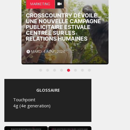
MARKETING
CROSSCOUNTRY DÉVOILE
UNE NOUVELLE CAMPAGNE
PUBLICITAIRE ESTIVALE
CENTRÉE SUR LES
RELATIONS HUMAINES
MARDI 4 AOÛT 2026
GLOSSAIRE
Touchpoint
4g (4e generation)