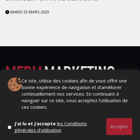
MARDI 25 MARS 2025
Ce site, utilise des cookies afin de vous offrir une
bonne expérience de navigation et d’améliorer
Actualités Média, Actualités Com/Market/Ntic, Actualités
continuellement nos services. En continuant à
Distrib, Dossier, Interview, Stratégies, Communication,
naviguer sur ce site, vous acceptez l’utilisation de
Marques avenue, Relations presse, Créa, Baromètre,
ces cookies.
People, Métier, Profil...
J’ai lu et j’accepte
les Conditions
RESTER CONNECTÉ
Accepter
générales d'utilisation