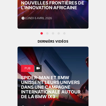
LES ÉTOILES 2025
MARDI 10 FÉVRIER 2026
DERNIÈRS VIDÉOS
MARKETING
LA-Z-BOY MISE SUR LE
DESIGN PERSONNALISÉ
POUR SÉDUIRE LES FANS DE
FOOTBALL AMÉRICAIN