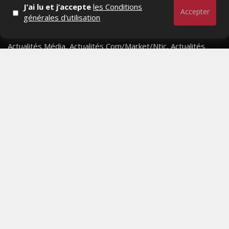
J’ai lu et j’accepte
les Conditions
Accepter
générales d'utilisation
Actualités Média, Actualités Com/Market/Ntic, Actualités
Distrib, Dossier, Interview, Stratégies, Communication,
Marques avenue, Relations presse, Créa, Baromètre,
People, Métier, Profil...
RESTER CONNECTÉ
PAGES
- Page d'accueil
- Qui sommes-nous ?
- Contactez-nous
- Conditions générales