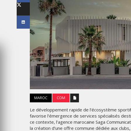
S WEEK 2026
THE PARADIGM SHIFT –
ABA OR NEVER"
BUSINESS. PEOPLE. TECH
026
VENDREDI 10 JANVIER 2025
PUB
MAROC
COM
DÉVOILE UNE
SPIDER-MAN ET BMW
AGNE
UNISSENT LEURS UNIVERS
Le développement rapide de l’écosystème sportif
TIVALE
DANS UNE CAMPAGNE
favorise l’émergence de services spécialisés des
S RELATIONS
INTERNATIONALE AUTOUR 
ce contexte, l’agence marocaine Saga Communicati
LA BMW IX3
la création d’une offre commune dédiée aux clubs,