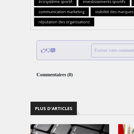
écosystème sportif
investissements sportifs
communication marketing
visibilité des marques
réputation des organisations
Écrivez votre comment
Commentaires
(
0
)
PLUS D'ARTICLES