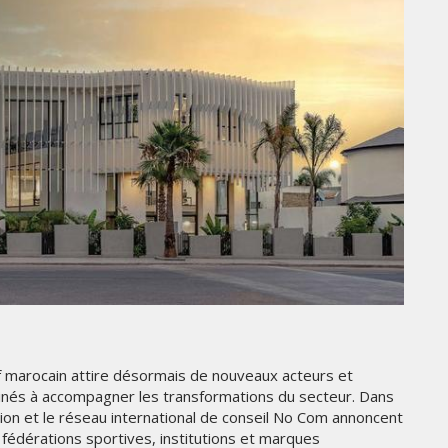
GITEX AFRICA MOROCCO 2024
MERCREDI 15 MAI 2024
MARKETING
LA-Z-BOY MISE SUR LE DESIGN
 marocain attire désormais de nouveaux acteurs et
PERSONNALISÉ POUR SÉDUIRE
tinés à accompagner les transformations du secteur. Dans
DE
LES FANS DE FOOTBALL
on et le réseau international de conseil No Com annoncent
AMÉRICAIN
 fédérations sportives, institutions et marques