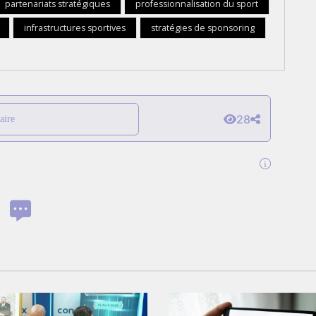
partenariats stratégiques
professionnalisation du sport
infrastructures sportives
stratégies de sponsoring
28
aire