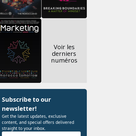
Voir les
derniers
numéros