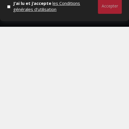
J’ai lu et j’accepte
les Conditions
RESTER CONNECTÉ
Accepter
générales d'utilisation
PAGES
- Page d'accueil
- Qui sommes-nous ?
- Contactez-nous
- Conditions générales
MAGAZINE
- Anciens numeros
- Lire le dernier numero
- Publicite