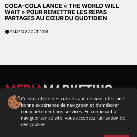
COCA-COLA LANCE « THE WORLD WILL
WAIT » POUR REMETTRE LES REPAS
PARTAGÉS AU CŒUR DU QUOTIDIEN
SAMEDI 8 AOÛT 2026
Ce site, utilise des cookies afin de vous offrir une
bonne expérience de navigation et d’améliorer
Actualités Média, Actualités Com/Market/Ntic, Actualités
continuellement nos services. En continuant à
Distrib, Dossier, Interview, Stratégies, Communication,
naviguer sur ce site, vous acceptez l’utilisation de
Marques avenue, Relations presse, Créa, Baromètre,
ces cookies.
People, Métier, Profil...