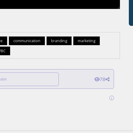
re
communication
branding
marketing
WBC
78
aire