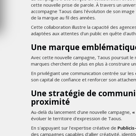
cette nouvelle prise de parole. À travers un unive
MERCREDI 5 AOÛT 2026
accompagne Taous dans l'évolution de son image to
de la marque au fil des années.
Cette collaboration illustre la capacité des age
adaptées aux attentes d'un public en quête d'authe
Une marque emblématique 
Avec cette nouvelle campagne, Taous poursuit le 
marques cherchent de plus en plus à construire u
En privilégiant une communication centrée sur les
son capital de confiance et renforcer son attach
Une stratégie de communic
proximité
Au-delà du lancement d'une nouvelle campagne,
évoluer le territoire d'expression de Taous.
En s'appuyant sur l'expertise créative de
Publici
des campagnes capables d'allier créativité, iden