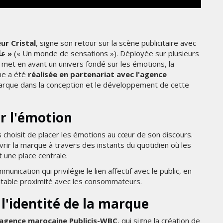
THE PARADIGM SHIFT –
ER"
BUSINESS. PEOPLE. TECH
VENDREDI 10 JANVIER 2025
ur Cristal
, signe son retour sur la scène publicitaire avec
« عالم من الأحاسيس »
(« Un monde de sensations »). Déployée sur plusieurs
met en avant un univers fondé sur les émotions, la
ne a été
réalisée en partenariat avec l'agence
arque dans la conception et le développement de cette
r l'émotion
s choisit de placer les émotions au cœur de son discours.
ir la marque à travers des instants du quotidien où les
t une place centrale.
MARKETING
ication qui privilégie le lien affectif avec le public, en
ritable proximité avec les consommateurs.
TÉ
NIKE STUDIO FLEECE : UNE
RÉE
NOUVELLE GÉNÉRATION DE
 l'identité de la marque
VÊTEMENTS DE SPORT PENSÉE
POUR LE QUOTIDIEN
'agence marocaine Publicis-WBC
, qui signe la création de