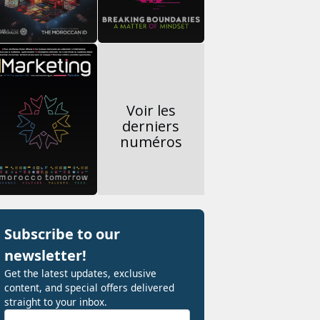
Voir les
derniers
numéros