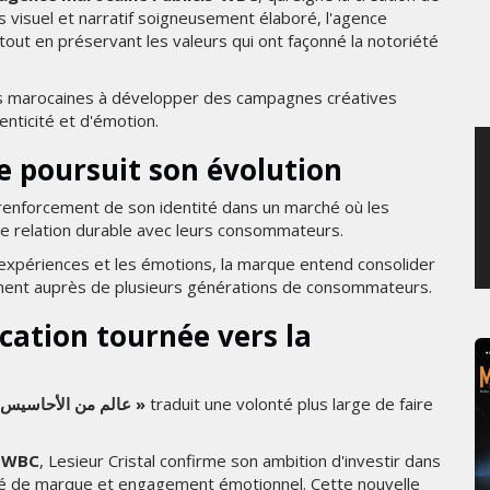
rs visuel et narratif soigneusement élaboré, l'agence
MERCREDI 5 AOÛT 2026
ut en préservant les valeurs qui ont façonné la notoriété
nces marocaines à développer des campagnes créatives
nticité et d'émotion.
poursuit son évolution
renforcement de son identité dans un marché où les
ne relation durable avec leurs consommateurs.
 expériences et les émotions, la marque entend consolider
ement auprès de plusieurs générations de consommateurs.
ation tournée vers la
« عالم من الأحاسيس »
traduit une volonté plus large de faire
s-WBC
, Lesieur Cristal confirme son ambition d'investir dans
tité de marque et engagement émotionnel. Cette nouvelle