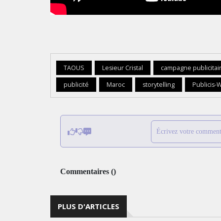
TAOUS
Lesieur Cristal
campagne publicitai
publicité
Maroc
storytelling
Publicis-
Écrivez votre comment
Commentaires
(
)
PLUS D'ARTICLES