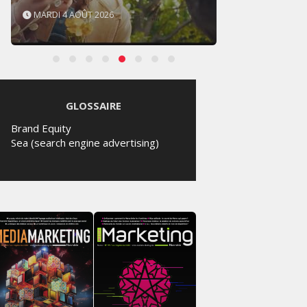
MARDI 4 AOÛT 2026
SAMED
GLOSSAIRE
Brand Equity
Sea (search engine advertising)