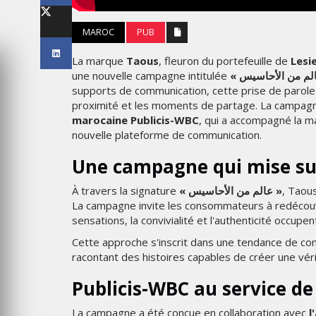
LES IMPÉRIALES WEEK 2026
SOUS THÈME "DABA OR NEV
MAROC
PUB
6
MARDI 27 JANVIER 2026
La marque
Taous
, fleuron du portefeuille de
Lesie
une nouvelle campagne intitulée
supports de communication, cette prise de parole 
proximité et les moments de partage. La campag
marocaine Publicis-WBC
, qui a accompagné la m
nouvelle plateforme de communication.
Une campagne qui mise su
À travers la signature
« عالم من الأحاسيس »
, Taou
La campagne invite les consommateurs à redécouvr
sensations, la convivialité et l'authenticité occupen
MARKETING
Cette approche s'inscrit dans une tendance de commun
TAIRE : IKEA
racontant des histoires capables de créer une vé
 MADE FOR
EMIRATES CÉLÈBRE L’IDENTI
DES ÉMIRATS AVEC UNE LIV
Publicis-WBC au service de
ES
SPÉCIALE SUR SES AVIONS
EMBLÉMATIQUES
La campagne a été conçue en collaboration avec
l