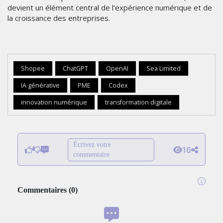
devient un élément central de l’expérience numérique et de
la croissance des entreprises.
Shopee
ChatGPT
OpenAI
Sea Limited
IA générative
PME
Codex
innovation numérique
transformation digitale
Écrivez votre
16
commentaire
Commentaires
(
0
)