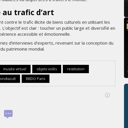
 au trafic d’art
tre le trafic illicite de biens culturels en utilisant les
objectif est clair : toucher un public large et diversifié en
érience accessible et émotionnelle.
s d’interviews d’experts, revenant sur la conception du
n du patrimoine mondial.
musée virtuel
objets volés
restitution
ondiacult
BBDO Paris