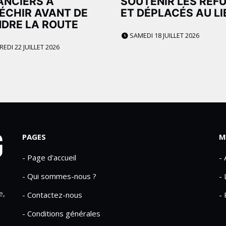
NCIERS À
SOUTENIR LES RÉF
ÉCHIR AVANT DE
ET DÉPLACÉS AU L
DRE LA ROUTE
SAMEDI 18 JUILLET 2026
EDI 22 JUILLET 2026
PAGES
M
- Page d'accueil
-
- Qui sommes-nous ?
- 
e,
- Contactez-nous
- 
- Conditions générales