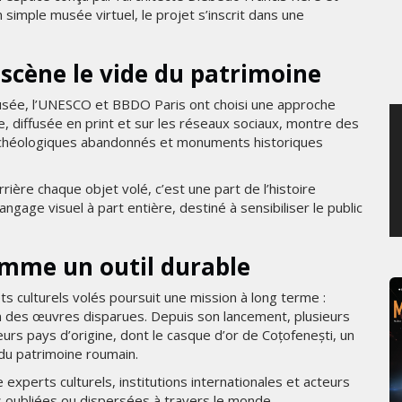
imple musée virtuel, le projet s’inscrit dans une
MARDI 4 AOÛT 2026
cène le vide du patrimoine
usée, l’UNESCO et BBDO Paris ont choisi une approche
e, diffusée en print et sur les réseaux sociaux, montre des
archéologiques abandonnés et monuments historiques
rrière chaque objet volé, c’est une part de l’histoire
langage visuel à part entière, destiné à sensibiliser le public
omme un outil durable
s culturels volés poursuit une mission à long terme :
on des œuvres disparues. Depuis son lancement, plusieurs
eurs pays d’origine, dont le casque d’or de Coțofenești, un
du patrimoine roumain.
e experts culturels, institutions internationales et acteurs
is oubliées ou dispersées à travers le monde.