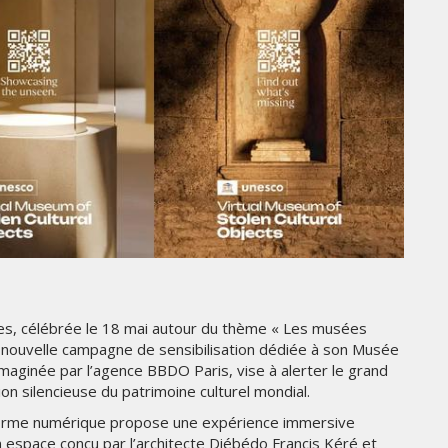
GITEX AFRICA MOROCCO 2024
MERCREDI 15 MAI 2024
MARKETING
ées, célébrée le 18 mai autour du thème « Les musées
 nouvelle campagne de sensibilisation dédiée à son Musée
CROSSCOUNTRY DÉVOILE UNE
, imaginée par l’agence BBDO Paris, vise à alerter le grand
NOUVELLE CAMPAGNE
PUBLICITAIRE ESTIVALE
ition silencieuse du patrimoine culturel mondial.
ÉE
CENTRÉE SUR LES RELATIONS
teforme numérique propose une expérience immersive
HUMAINES
 espace conçu par l’architecte Diébédo Francis Kéré et