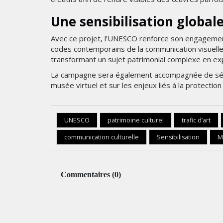
Une sensibilisation globale
Avec ce projet, l’UNESCO renforce son engagement con
codes contemporains de la communication visuelle. L’
transformant un sujet patrimonial complexe en exp
La campagne sera également accompagnée de série
musée virtuel et sur les enjeux liés à la protectio
UNESCO
patrimoine culturel
trafic d’art
communication culturelle
Sensibilisation
M
Commentaires
(
0
)