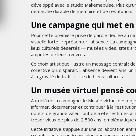
développé avec le studio Makemepulse. Plus qu’un s
6
MERCREDI 5 AOÛT 2026
démarche durable de mémoire et de restitution.
Une campagne qui met en s
Pour cette première prise de parole dédiée au m
visuelle forte : représenter l’absence. La campagn
lieux culturels désertés — musées vides, sites 
amputés de leurs œuvres.
Ce choix artistique illustre un message central : de
collective qui disparaît. L’absence devient ainsi un 
à la gravité du trafic illicite de biens culturels.
Un musée virtuel pensé c
Au-delà de la campagne, le Musée virtuel des objet
informer, documenter et contribuer à la restituti
objets de grande valeur ont déjà été restitués à l
trésor vieux de plus de 2 500 ans, emblématique 
Cette initiative s’appuie sur une collaboration entr
créatifs afin de rendre visibles des œuvres parfo