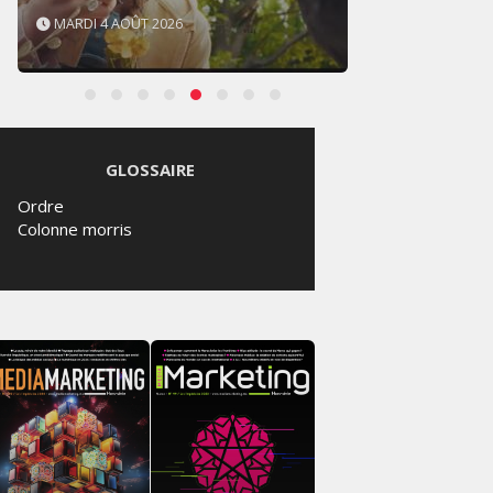
SAMEDI 1 AOÛT 2026
SAMED
GLOSSAIRE
Ordre
Colonne morris