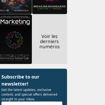
Voir les
derniers
numéros