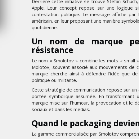
Derrière cette initiative se trouve Stefan Schuc
6
MERCREDI 5 AOÛT 2026
Apple. Leur concept repose sur une logique s
contestation politique. Le message affiché par
américain, en leur proposant une manière symboliq
quotidienne.
Un nom de marque pe
résistance
Le nom « Smolotov » combine les mots « small » 
Molotov, souvent associé aux mouvements de co
marque cherche ainsi à défendre l’idée que de
politique ou militante.
Cette stratégie de communication repose sur un 
portée symbolique assumée. En transformant un
marque mise sur l’humour, la provocation et le dé
sociaux et dans les médias.
Quand le packaging devie
La gamme commercialisée par Smolotov compren