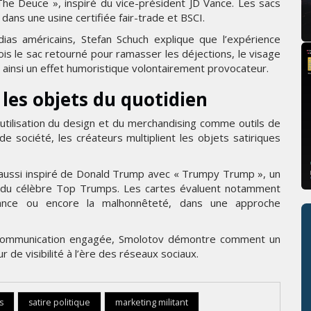
 The Deuce », inspiré du vice-président JD Vance. Les sacs
ns une usine certifiée fair-trade et BSCI.
as américains, Stefan Schuch explique que l’expérience
fois le sac retourné pour ramasser les déjections, le visage
nt ainsi un effet humoristique volontairement provocateur.
t les objets du quotidien
’utilisation du design et du merchandising comme outils de
 société, les créateurs multiplient les objets satiriques
i aussi inspiré de Donald Trump avec « Trumpy Trump », un
s du célèbre Top Trumps. Les cartes évaluent notamment
ogance ou encore la malhonnêteté, dans une approche
t communication engagée, Smolotov démontre comment un
 de visibilité à l’ère des réseaux sociaux.
s
satire politique
marketing militant