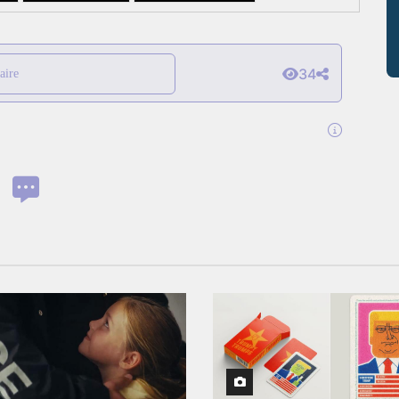
34
aire