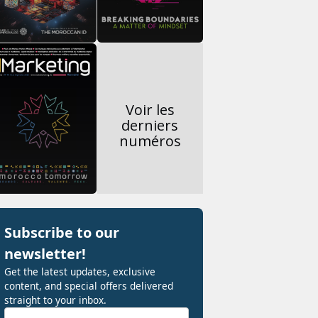
Voir les
derniers
numéros