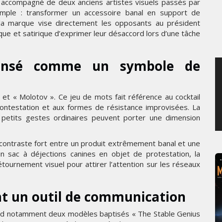
h, accompagné de deux anciens artistes visuels passés par
MARDI 4 AOÛT 2026
imple : transformer un accessoire banal en support de
 la marque vise directement les opposants au président
ue et satirique d’exprimer leur désaccord lors d’une tâche
nsé comme un symbole de
et « Molotov ». Ce jeu de mots fait référence au cocktail
ntestation et aux formes de résistance improvisées. La
 petits gestes ordinaires peuvent porter une dimension
contraste fort entre un produit extrêmement banal et une
 sac à déjections canines en objet de protestation, la
tournement visuel pour attirer l’attention sur les réseaux
nt un outil de communication
d notamment deux modèles baptisés « The Stable Genius