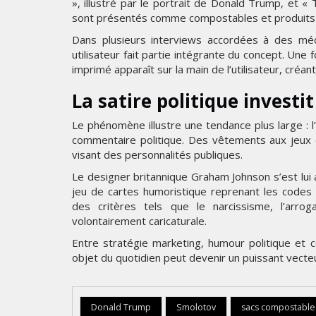
», illustré par le portrait de Donald Trump, et «
sont présentés comme compostables et produits da
Dans plusieurs interviews accordées à des médi
utilisateur fait partie intégrante du concept. Une 
imprimé apparaît sur la main de l’utilisateur, créa
La satire politique investi
Le phénomène illustre une tendance plus large : l
commentaire politique. Des vêtements aux jeux de
visant des personnalités publiques.
Le designer britannique Graham Johnson s’est lu
jeu de cartes humoristique reprenant les code
des critères tels que le narcissisme, l’arr
volontairement caricaturale.
Entre stratégie marketing, humour politique e
objet du quotidien peut devenir un puissant vecteur
Donald Trump
Smolotov
sacs compostable