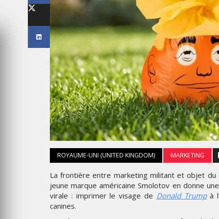
’INNOVATION
LES ÉTOILES 2025
MARDI 10 FÉVRIER 2026
ROYAUME-UNI (UNITED KINGDOM)
MARKETING
MARKETING
La frontière entre marketing militant et objet du
 L’IDENTITÉ
NIKE STUDIO FLEECE : UNE
jeune marque américaine Smolotov en donne une n
C UNE LIVRÉE
NOUVELLE GÉNÉRATION DE
virale : imprimer le visage de
Donald Trump
à l
S AVIONS
VÊTEMENTS DE SPORT PENS
canines.
POUR LE QUOTIDIEN