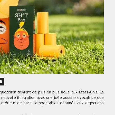
LES IMPÉRIALES WEEK 2026
SOUS THÈME "DABA OR NEVER"
MARDI 27 JANVIER 2026
MARKETING
CROSSCOUNTRY DÉVOILE UNE
 quotidien devient de plus en plus floue aux États-Unis. La
NOUVELLE CAMPAGNE
ouvelle illustration avec une idée aussi provocatrice que
PUBLICITAIRE ESTIVALE
’intérieur de sacs compostables destinés aux déjections
ÉE
CENTRÉE SUR LES RELATIONS
HUMAINES