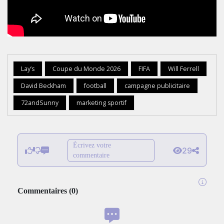
Lay’s
Coupe du Monde 2026
FIFA
Will Ferrell
David Beckham
football
campagne publicitaire
72andSunny
marketing sportif
Écrivez votre
29
commentaire
Commentaires
(
0
)