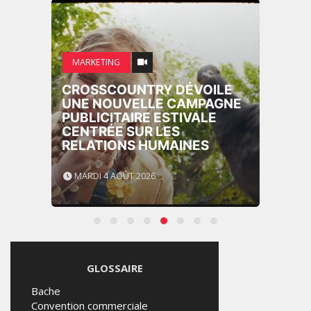
MARKETING
CROSSCOUNTRY DÉVOILE
UNE NOUVELLE CAMPAGNE
PUBLICITAIRE ESTIVALE
CENTRÉE SUR LES
RELATIONS HUMAINES
MARDI 4 AOÛT 2026
GLOSSAIRE
Bache
Convention commerciale