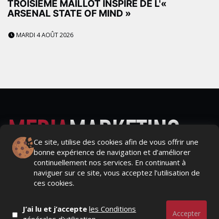
TROISIÈME MAILLOT INSPIRÉ DE L'«
ARSENAL STATE OF MIND »
MARDI 4 AOÛT 2026
Ce site, utilise des cookies afin de vous offrir une
bonne expérience de navigation et d’améliorer
Actualités Média, Actualités Com/Market/Ntic, Actualités
continuellement nos services. En continuant à
Distrib, Dossier, Interview, Stratégies, Communication,
naviguer sur ce site, vous acceptez l’utilisation de
Marques avenue, Relations presse, Créa, Baromètre,
ces cookies.
People, Métier, Profil...
J’ai lu et j’accepte
les Conditions
RESTER CONNECTÉ
Accepter