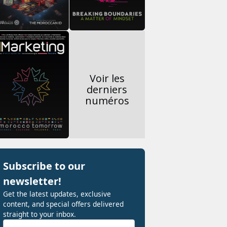
Voir les
derniers
numéros