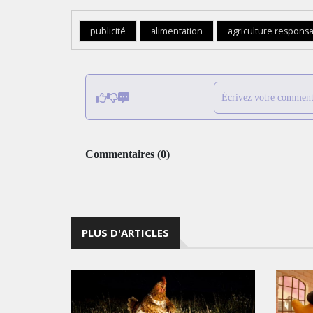
publicité
alimentation
agriculture respons
Écrivez votre comment
Commentaires
(
0
)
PLUS D'ARTICLES