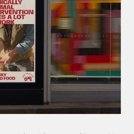
THE PARADIGM SHIFT –
ER"
BUSINESS. PEOPLE. TECH
VENDREDI 10 JANVIER 2025
MARKETING
RENTRÉE UNIVERSITAIRE : IKEA
SE
CANADA LANCE « MADE FOR
COLLEGE » POUR
ER
ACCOMPAGNER LES
ÉTUDIANTS