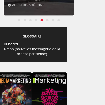
MERCREDI 5 AOÛT 2026
MERCR
GLOSSAIRE
Billboard
Nmpp (nouvelles messagerie de la
presse parisienne)