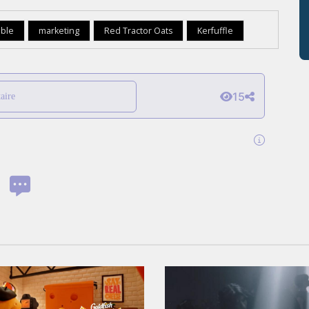
able
marketing
Red Tractor Oats
Kerfuffle
15
aire