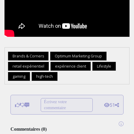
Brands & Corners
Optimum Marketing Group
retail expérientiel
expérience client
Lifestyle
gaming
high-tech
Écrivez votre
51
commentaire
Commentaires
(
0
)