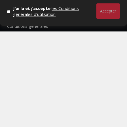
- Qui sommes-nous ?
J’ai lu et j’accepte
les Conditions
Accepter
générales d'utilisation
- Contactez-nous
- Conditions générales
MAGAZINE
- Anciens numeros
- Lire le dernier numero
- Publicite
QUI SOMMES-NOUS ?
CONTACTEZ-NOUS
MENTIONS LÉGALES
Mediamarketing
© Copyright 2026, All Rights Reserved