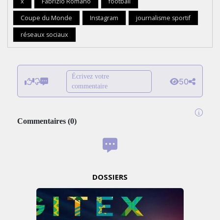
x
Fabrizio Romano
football
Coupe du Monde
Instagram
journalisme sportif
réseaux sociaux
Écrivez votre
50
commentaire
Commentaires
(
0
)
DOSSIERS