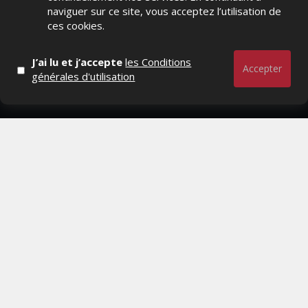
Distrib, Dossier, Interview, Stratégies, Communication,
naviguer sur ce site, vous acceptez l’utilisation de
Marques avenue, Relations presse, Créa, Baromètre,
ces cookies.
People, Métier, Profil...
J’ai lu et j’accepte
les Conditions
RESTER CONNECTÉ
Accepter
générales d'utilisation
PAGES
- Page d'accueil
- Qui sommes-nous ?
- Contactez-nous
- Conditions générales
MAGAZINE
- Anciens numeros