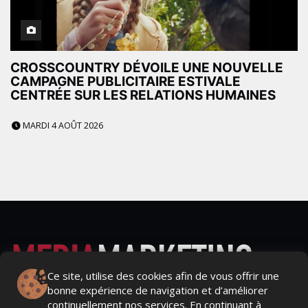
CROSSCOUNTRY DÉVOILE UNE NOUVELLE
CAMPAGNE PUBLICITAIRE ESTIVALE
CENTRÉE SUR LES RELATIONS HUMAINES
MARDI 4 AOÛT 2026
Ce site, utilise des cookies afin de vous offrir une
bonne expérience de navigation et d’améliorer
Actualités Média, Actualités Com/Market/Ntic, Actualités
continuellement nos services. En continuant à