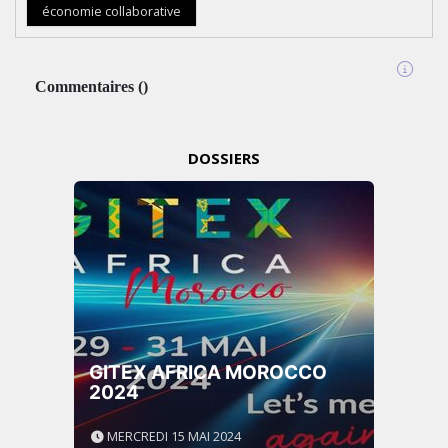
économie collaborative
Commentaires
(
)
DOSSIERS
GITEX AFRICA MOROCCO
2024
MERCREDI 15 MAI 2024