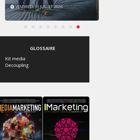
JEUDI 6 AOÛT 2026
JEUDI 
GLOSSAIRE
Kit media
Decoupling