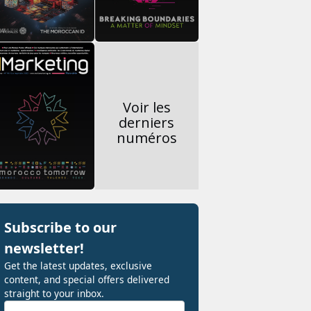
Voir les
derniers
numéros