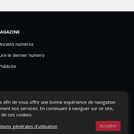
AGAZINE
 Anciens numeros
Lire le dernier numero
Publicite
ies afin de vous offrir une bonne expérience de navigation
ement nos services. En continuant à naviguer sur ce site,
n de ces cookies.
Accepter
itions générales d'utilisation
S-NOUS ?
CONTACTEZ-NOUS
MENTIONS LÉGALES