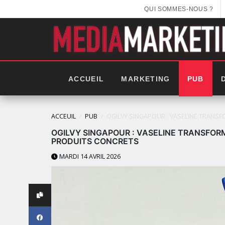
QUI SOMMES-NOUS ?
ACCUEIL
MARKETING
PUB
PUB
MARKETING
ACCEUIL
PUB
OGILVY SINGAPOUR : VASELINE TRANS
PIDER-
OGILVY SINGAPOUR : VASELINE TRANSFOR
AN
LA-
PRODUITS CONCRETS
T
Z-
MW
BOY
MARDI 14 AVRIL 2026
NISSENT
MISE
EURS
SUR
NIVERS
LE
ANS
DESIGN
NE
PERSONNAL
AMPAGNE
POUR
NTERNATIONALE
SÉDUIRE
LES NOUVELLES