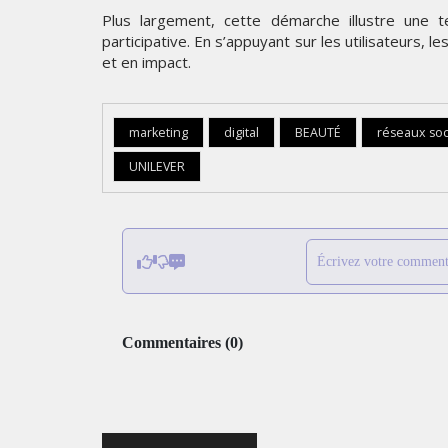
Plus largement, cette démarche illustre une t
participative. En s’appuyant sur les utilisateurs, 
et en impact.
marketing
digital
BEAUTÉ
réseaux so
UNILEVER
Écrivez votre comment
Commentaires
(
0
)