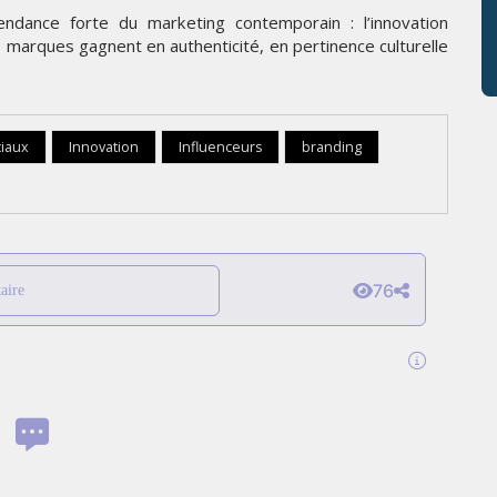
endance forte du marketing contemporain : l’innovation
les marques gagnent en authenticité, en pertinence culturelle
ciaux
Innovation
Influenceurs
branding
76
aire