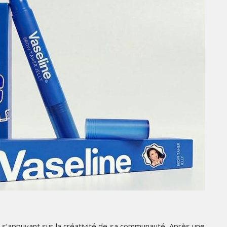
LES IMPÉRIALES WEEK 2026
SOUS THÈME "DABA OR NEVER"
MARDI 27 JANVIER 2026
PUB
PROTECTION DE L’ENFANCE :
UNE CAMPAGNE PRIMÉE
DÉTOURNE LA POP CULTURE
POUR DÉFENDRE LES FRATRIES
 s’appuyant sur la créativité de sa communauté. Après une