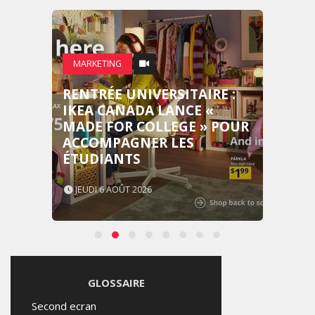
MARKETING
RENTRÉE UNIVERSITAIRE :
IKEA CANADA LANCE «
MADE FOR COLLEGE » POUR
ACCOMPAGNER LES
ÉTUDIANTS
JEUDI 6 AOÛT 2026
GLOSSAIRE
Second ecran