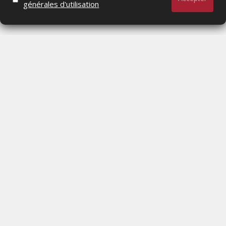
générales d'utilisation
Actualités Média, Actualités Com/Market/Ntic, Actualités
Distrib, Dossier, Interview, Stratégies, Communication,
Marques avenue, Relations presse, Créa, Baromètre,
People, Métier, Profil...
RESTER CONNECTÉ