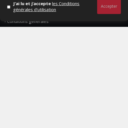
- Qui sommes-nous ?
J’ai lu et j’accepte
les Conditions
Accepter
générales d'utilisation
- Contactez-nous
- Conditions générales
MAGAZINE
- Anciens numeros
- Lire le dernier numero
- Publicite
QUI SOMMES-NOUS ?
CONTACTEZ-NOUS
MENTIONS LÉGALES
Mediamarketing
© Copyright 2026, All Rights Reserved