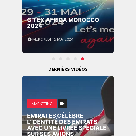
GITEX AFRICA MOROCCO
2024
MERCREDI 15 MAI 2024
DERNIÈRS VIDÉOS
MARKETING
EMIRATES CÉLÈBRE
L’IDENTITÉ DES ÉMIRATS
AVEC UNE LIVRÉE SPÉCIALE
SUR SES AVIONS