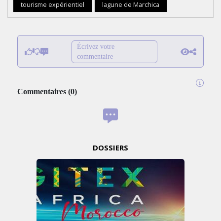
tourisme expérientiel
lagune de Marchica
Écrivez votre
commentaire
Commentaires
(
0
)
DOSSIERS