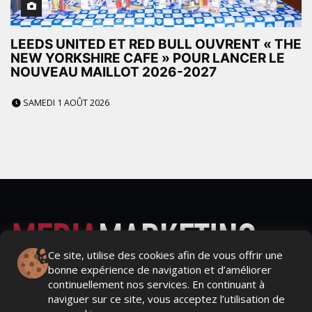
LEEDS UNITED ET RED BULL OUVRENT « THE
NEW YORKSHIRE CAFE » POUR LANCER LE
NOUVEAU MAILLOT 2026-2027
SAMEDI 1 AOÛT 2026
Ce site, utilise des cookies afin de vous offrir une
bonne expérience de navigation et d’améliorer
Actualités Média, Actualités Com/Market/Ntic, Actualités
continuellement nos services. En continuant à
Distrib, Dossier, Interview, Stratégies, Communication,
naviguer sur ce site, vous acceptez l’utilisation de
Marques avenue, Relations presse, Créa, Baromètre,