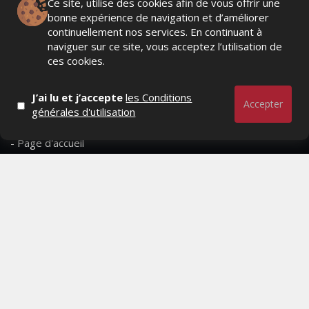
Marques avenue, Relations presse, Créa, Baromètre,
Ce site, utilise des cookies afin de vous offrir une
People, Métier, Profil...
bonne expérience de navigation et d’améliorer
continuellement nos services. En continuant à
naviguer sur ce site, vous acceptez l’utilisation de
RESTER CONNECTÉ
ces cookies.
J’ai lu et j’accepte
les Conditions
Accepter
générales d'utilisation
PAGES
- Page d'accueil
- Qui sommes-nous ?
- Contactez-nous
- Conditions générales
MAGAZINE
- Anciens numeros